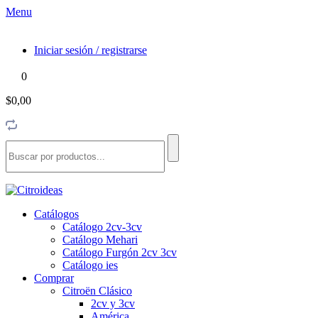
Menu
Iniciar sesión / registrarse
0
$0,00
Catálogos
Catálogo 2cv-3cv
Catálogo Mehari
Catálogo Furgón 2cv 3cv
Catálogo ies
Comprar
Citroën Clásico
2cv y 3cv
América