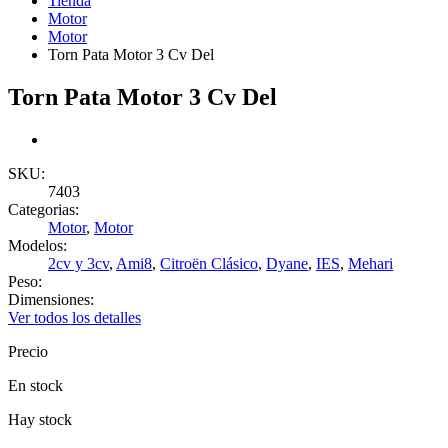
Tienda
Motor
Motor
Torn Pata Motor 3 Cv Del
Torn Pata Motor 3 Cv Del
SKU:
7403
Categorias:
Motor
,
Motor
Modelos:
2cv y 3cv
,
Ami8
,
Citroën Clásico
,
Dyane
,
IES
,
Mehari
Peso:
Dimensiones:
Ver todos los detalles
Precio
En stock
Hay stock