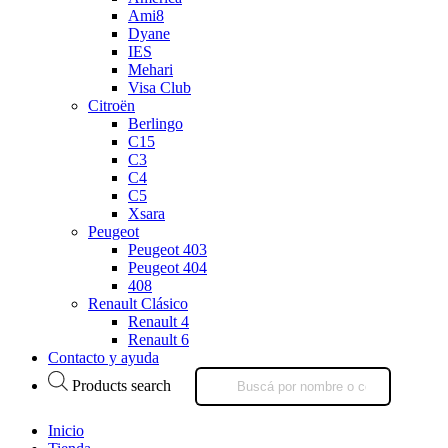
Ami8
Dyane
IES
Mehari
Visa Club
Citroën
Berlingo
C15
C3
C4
C5
Xsara
Peugeot
Peugeot 403
Peugeot 404
408
Renault Clásico
Renault 4
Renault 6
Contacto y ayuda
Products search
Inicio