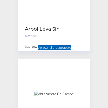
Arbol Leva Sin
engranaje Cuerpo
MOTOR
T/Orig
Buy Now
Agregar al presupuesto