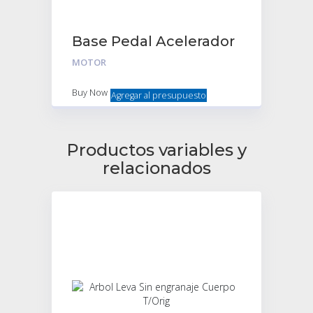
Base Pedal Acelerador
Plástico
MOTOR
Buy Now
Agregar al presupuesto
Productos variables y
relacionados