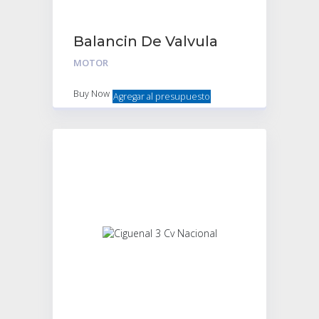
Balancin De Valvula
Citroen 2cv 18hp
MOTOR
Delantero
Derecho/Trasero
Buy Now
Agregar al presupuesto
izquierdo