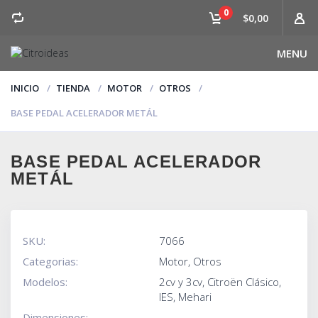
0
$0,00
MENU
INICIO
TIENDA
MOTOR
OTROS
BASE PEDAL ACELERADOR METÁL
BASE PEDAL ACELERADOR
METÁL
SKU:
7066
Categorias:
Motor
,
Otros
Modelos:
2cv y 3cv
,
Citroën Clásico
,
IES
,
Mehari
Dimensiones: