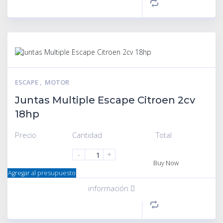
ESCAPE
,
MOTOR
Juntas Multiple Escape Citroen 2cv
18hp
Precio
Cantidad
Total
-
+
Buy Now
Agregar al presupuesto
información