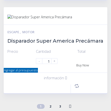
ESCAPE
,
MOTOR
Disparador Super America Precámara
Precio
Cantidad
Total
-
+
Buy Now
Agregar al presupuesto
información
1
2
3