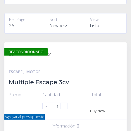
Per Page
Sort
View
25
Newness
Lista
REACONDICIONADO
ESCAPE
,
MOTOR
Multiple Escape 3cv
Precio
Cantidad
Total
-
+
Buy Now
Agregar al presupuesto
información