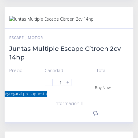
ESCAPE
,
MOTOR
Juntas Multiple Escape Citroen 2cv
14hp
Precio
Cantidad
Total
-
+
Buy Now
Agregar al presupuesto
información