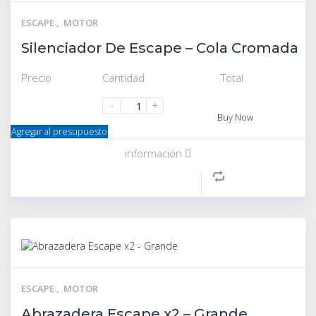
ESCAPE
,
MOTOR
Silenciador De Escape – Cola Cromada
Precio
Cantidad
Total
-
+
Buy Now
Agregar al presupuesto
información
ESCAPE
,
MOTOR
Abrazadera Escape x2 – Grande