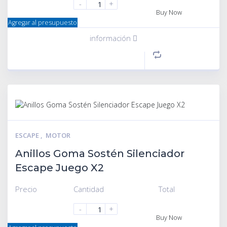
-
+
Buy Now
Agregar al presupuesto
información
ESCAPE
,
MOTOR
Anillos Goma Sostén Silenciador
Escape Juego X2
Precio
Cantidad
Total
-
+
Buy Now