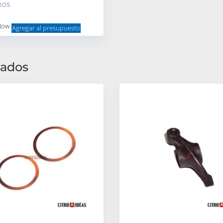
e
ROS
Now
Agregar al presupuesto
nados