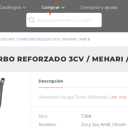
Catálogos
Comprar
Contacto y ayuda
 ESCAPE TURBO REFORZADO 3CV / MEHARI / AMI 8
BO REFORZADO 3CV / MEHARI /
Descripción
Silenciador Escape Turbo Reforzado
Leer más
SKU:
7368
Modelos:
2cv y 3cv
,
Ami8
,
Citroën