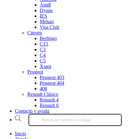
Ami8
Dyane
IES
Mehari
Visa Club
Citroën
Berlingo
C15
C3
C4
C5
Xsara
Peugeot
Peugeot 403
Peugeot 404
408
Renault Clásico
Renault 4
Renault 6
Contacto y ayuda
Products
search
Inicio