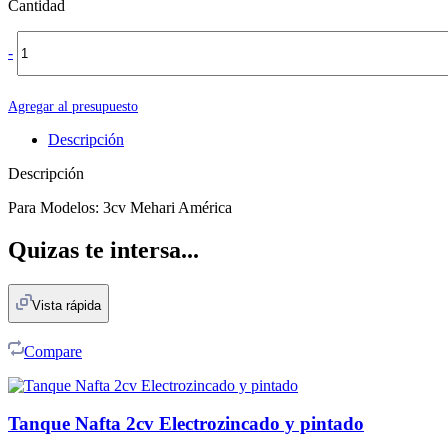
Cantidad
-
Agregar al presupuesto
Descripción
Descripción
Para Modelos: 3cv Mehari América
Quizas te intersa...
Vista rápida
Compare
Tanque Nafta 2cv Electrozincado y pintado