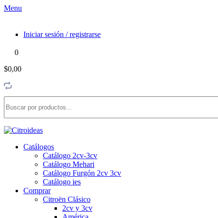
Menu
Iniciar sesión / registrarse
0
$0,00
Catálogos
Catálogo 2cv-3cv
Catálogo Mehari
Catálogo Furgón 2cv 3cv
Catálogo ies
Comprar
Citroën Clásico
2cv y 3cv
América