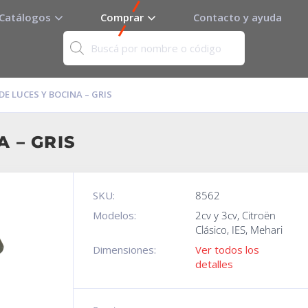
Catálogos
Comprar
Contacto y ayuda
DE LUCES Y BOCINA – GRIS
A – GRIS
SKU:
8562
Modelos:
2cv y 3cv
,
Citroën
Clásico
,
IES
,
Mehari
Dimensiones:
Ver todos los
detalles