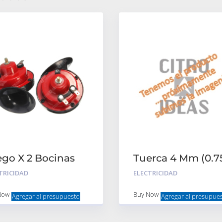
ego X 2 Bocinas
Tuerca 4 Mm (0.7
 Relay – Kit
TRICIDAD
ELECTRICIDAD
Now
Buy Now
Agregar al presupuesto
Agregar al presupue