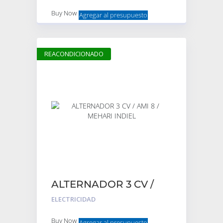
Buy Now
Agregar al presupuesto
REACONDICIONADO
ALTERNADOR 3 CV /
AMI 8 / MEHARI INDIEL
ELECTRICIDAD
Buy Now
Agregar al presupuesto