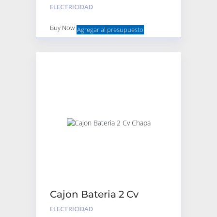
Bocina – Negra
ELECTRICIDAD
Buy Now
Agregar al presupuesto
Cajon Bateria 2 Cv
Chapa
ELECTRICIDAD