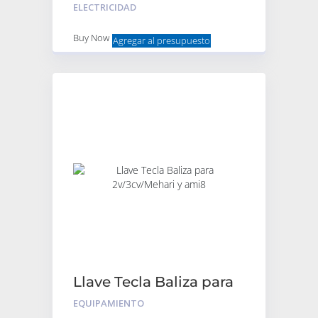
Ami8
ELECTRICIDAD
Buy Now
Agregar al presupuesto
Llave Tecla Baliza para
2v/3cv/Mehari y ami8
EQUIPAMIENTO