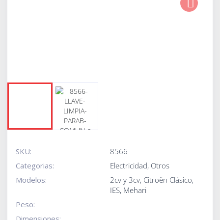
Next
SKU:
8566
Categorias:
Electricidad
,
Otros
Modelos:
2cv y 3cv
,
Citroën Clásico
,
IES
,
Mehari
Peso:
Dimensiones: