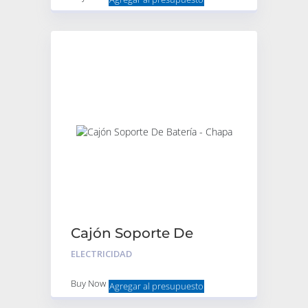
Cajón Soporte De
Batería – Chapa
ELECTRICIDAD
Buy Now
Agregar al presupuesto