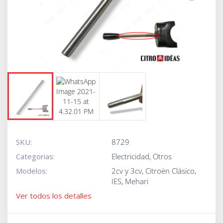
Next
SKU:
8729
Categorias:
Electricidad
,
Otros
Modelos:
2cv y 3cv
,
Citroën Clásico
,
IES
,
Mehari
Ver todos los detalles