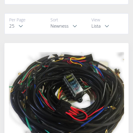
Per Page
Sort
View
25
Newness
Lista