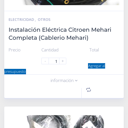
ELECTRICIDAD
,
OTROS
Instalación Eléctrica Citroen Mehari
Completa (Cablerio Mehari)
Precio
Cantidad
Total
-
+
Agregar al
presupuesto
información