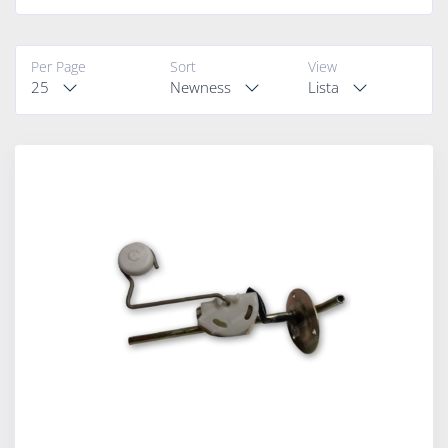
Per Page
Sort
View
25
Newness
Lista