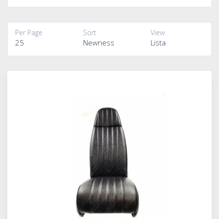
Per Page
Sort
View
25
Newness
Lista