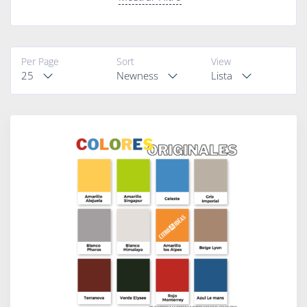
Per Page
Sort
View
25
Newness
Lista