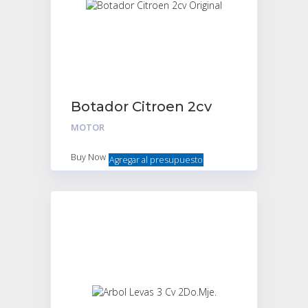
Botador Citroen 2cv
Original
MOTOR
Buy Now
Agregar al presupuesto