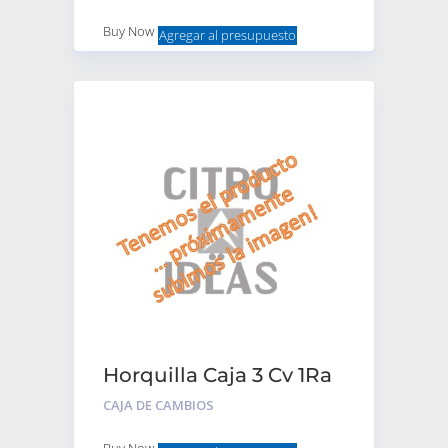
Buy Now
Agregar al presupuesto
Horquilla Caja 3 Cv 1Ra
Y M/Atras
CAJA DE CAMBIOS