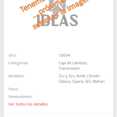
SKU:
10694
Categorias:
Caja de cambios
,
Transmisión
Modelos:
2cv y 3cv
,
Ami8
,
Citroën
Clásico
,
Dyane
,
IES
,
Mehari
Peso:
Dimensiones:
Ver todos los detalles