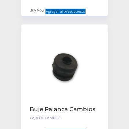
Buy Now
Agregar al presupuesto
Buje Palanca Cambios
Goma Bieleta
CAJA DE CAMBIOS