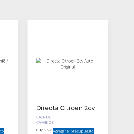
Directa Citroen 2cv
ri
Auto Original
CAJA DE
CAMBIOS
Buy Now
sto
Agregar al presupuesto