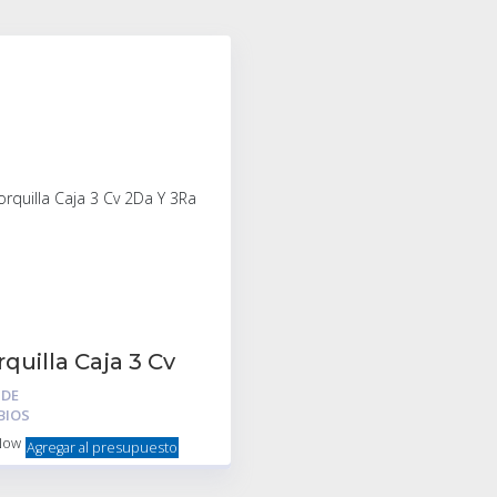
quilla Caja 3 Cv
a Y 3Ra
 DE
BIOS
Now
Agregar al presupuesto