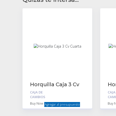
Horquilla Caja 3 Cv
Hor
Cuarta
2D
CAJA DE
CAJA
CAMBIOS
CAM
Buy Now
Buy 
Agregar al presupuesto