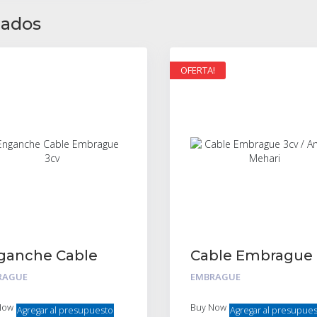
nados
OFERTA!
ganche Cable
Cable Embrague
brague 3cv
3cv / Ami8 / Meha
RAGUE
EMBRAGUE
Now
Buy Now
Agregar al presupuesto
Agregar al presupue