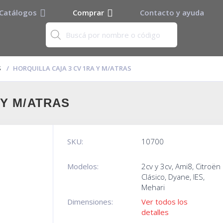
Catálogos
Comprar
Contacto y ayuda
S
HORQUILLA CAJA 3 CV 1RA Y M/ATRAS
 Y M/ATRAS
SKU:
10700
Modelos:
2cv y 3cv
,
Ami8
,
Citroën
Clásico
,
Dyane
,
IES
,
Mehari
Dimensiones:
Ver todos los
detalles