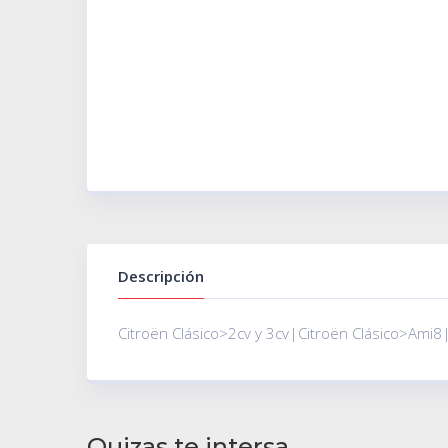
Descripción
Citroën Clásico>2cv y 3cv|Citroën Clásico>Ami8
Quizas te intersa...