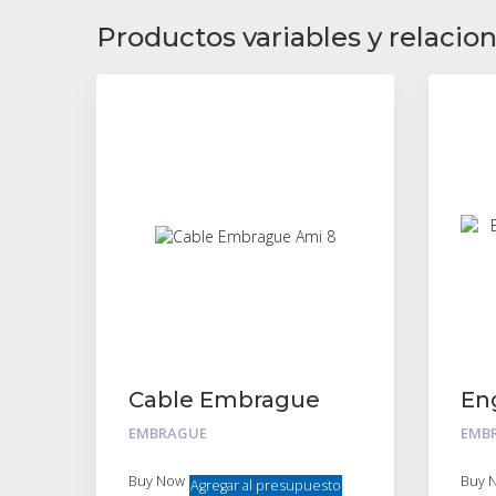
Productos variables y relacio
Cable Embrague
En
Ami 8
Em
EMBRAGUE
EMB
Buy Now
Buy 
Agregar al presupuesto