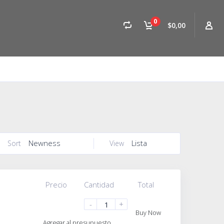
0
$0,00
Newness
Lista
Sort
View
Precio
Cantidad
Total
-
+
Buy Now
Agregar al presupuesto