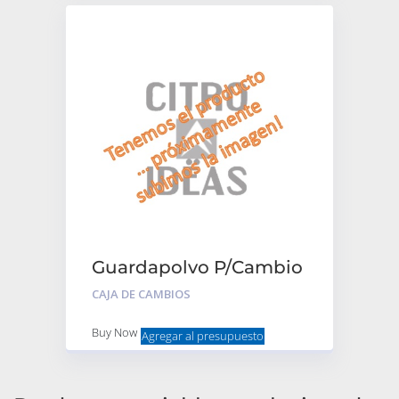
Guardapolvo P/Cambio
Super America
CAJA DE CAMBIOS
Buy Now
Agregar al presupuesto