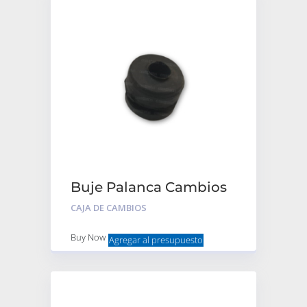
Buje Palanca Cambios
Goma Bieleta
CAJA DE CAMBIOS
Buy Now
Agregar al presupuesto