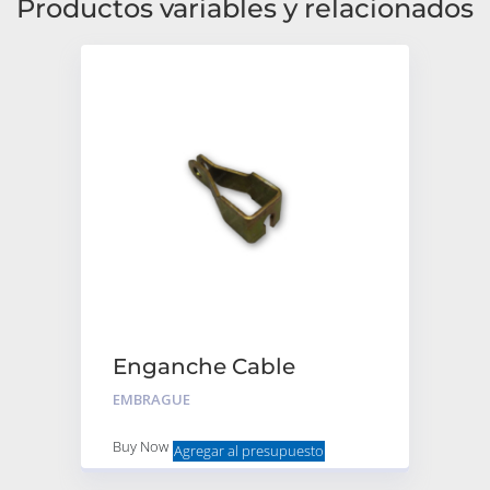
Productos variables y relacionados
Enganche Cable
Embrague 3cv
EMBRAGUE
Buy Now
Agregar al presupuesto