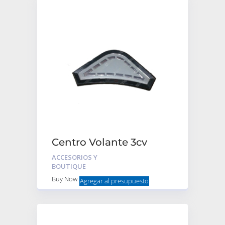
Centro Volante 3cv
Mehari Ami 8
ACCESORIOS Y
Embellecedor Gris con
BOUTIQUE
seguro
Buy Now
Agregar al presupuesto