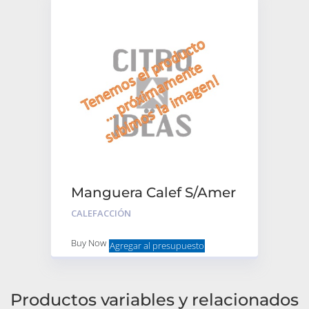
Manguera Calef S/Amer
Larga Plast
CALEFACCIÓN
Buy Now
Agregar al presupuesto
Productos variables y relacionados