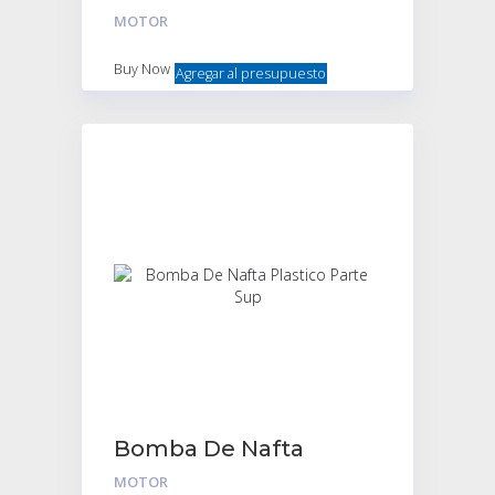
engranaje Cuerpo
MOTOR
T/Orig
Buy Now
Agregar al presupuesto
Bomba De Nafta
Plastico Parte Sup
MOTOR