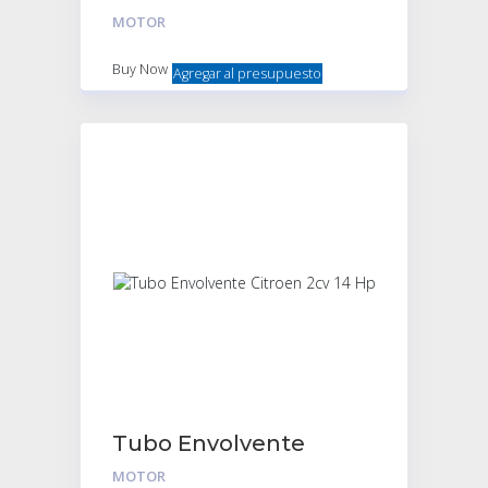
Citroen 3cv
MOTOR
Buy Now
Agregar al presupuesto
Tubo Envolvente
Citroen 2cv 14 Hp
MOTOR