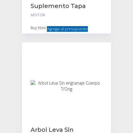
Suplemento Tapa
Cilindro Citroen 2cv
MOTOR
Juego X2
Buy Now
Agregar al presupuesto
Arbol Leva Sin