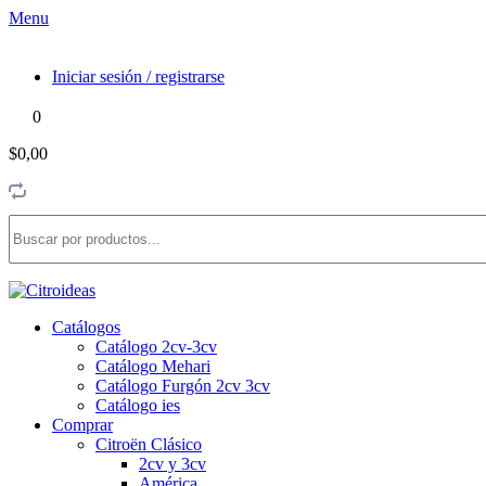
Menu
Iniciar sesión / registrarse
0
$0,00
Catálogos
Catálogo 2cv-3cv
Catálogo Mehari
Catálogo Furgón 2cv 3cv
Catálogo ies
Comprar
Citroën Clásico
2cv y 3cv
América