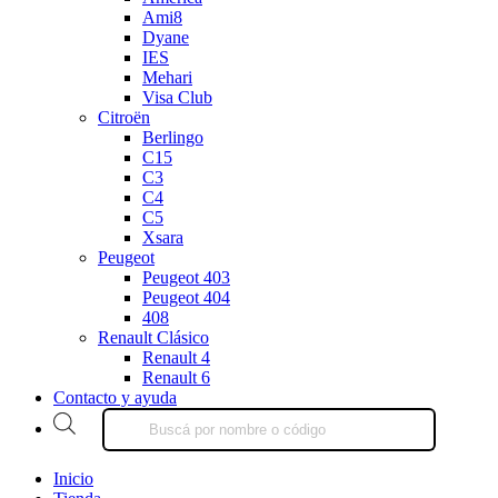
Ami8
Dyane
IES
Mehari
Visa Club
Citroën
Berlingo
C15
C3
C4
C5
Xsara
Peugeot
Peugeot 403
Peugeot 404
408
Renault Clásico
Renault 4
Renault 6
Contacto y ayuda
Inicio