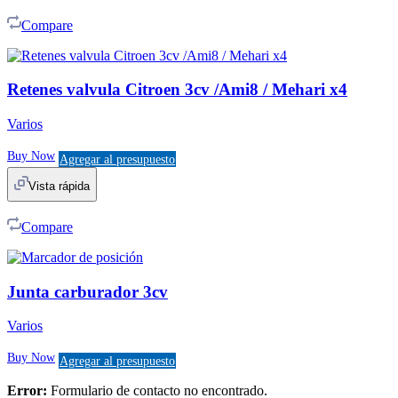
Compare
Retenes valvula Citroen 3cv /Ami8 / Mehari x4
Varios
Buy Now
Agregar al presupuesto
Vista rápida
Compare
Junta carburador 3cv
Varios
Buy Now
Agregar al presupuesto
Error:
Formulario de contacto no encontrado.