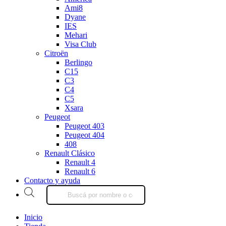
Ami8
Dyane
IES
Mehari
Visa Club
Citroën
Berlingo
C15
C3
C4
C5
Xsara
Peugeot
Peugeot 403
Peugeot 404
408
Renault Clásico
Renault 4
Renault 6
Contacto y ayuda
Products
search
Inicio