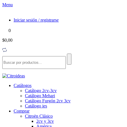
Menu
Iniciar sesión / registrarse
0
$0,00
Catálogos
Catálogo 2cv-3cv
Catálogo Mehari
Catálogo Furgón 2cv 3cv
Catálogo ies
Comprar
Citroën Clásico
2cv y 3cv
América