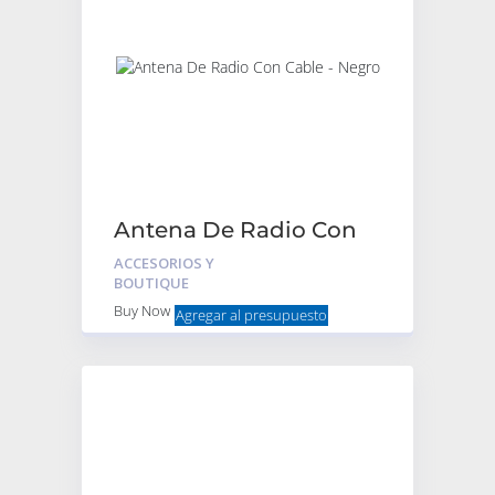
Antena De Radio Con
Cable – Negro
ACCESORIOS Y
BOUTIQUE
Buy Now
Agregar al presupuesto