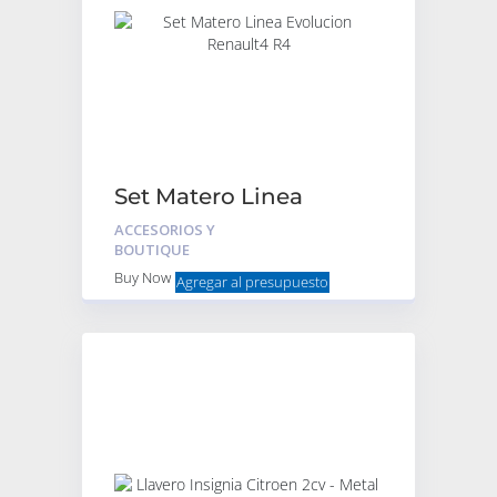
Set Matero Linea
Evolucion Renault4 R4
ACCESORIOS Y
BOUTIQUE
Buy Now
Agregar al presupuesto