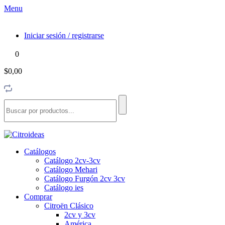
Menu
Iniciar sesión / registrarse
0
$0,00
Catálogos
Catálogo 2cv-3cv
Catálogo Mehari
Catálogo Furgón 2cv 3cv
Catálogo ies
Comprar
Citroën Clásico
2cv y 3cv
América