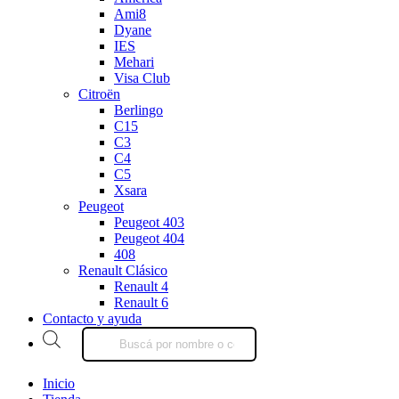
Ami8
Dyane
IES
Mehari
Visa Club
Citroën
Berlingo
C15
C3
C4
C5
Xsara
Peugeot
Peugeot 403
Peugeot 404
408
Renault Clásico
Renault 4
Renault 6
Contacto y ayuda
Products
search
Inicio