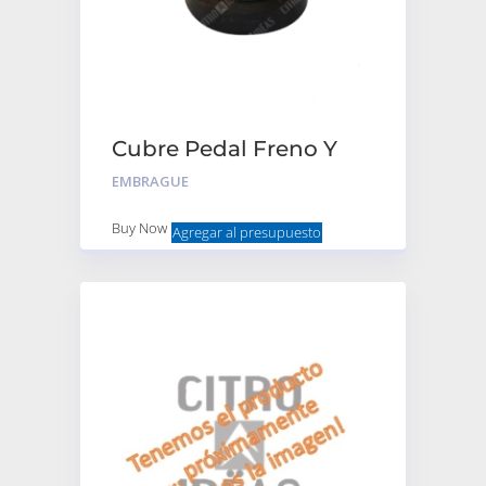
Cubre Pedal Freno Y
Embrague 2Cv
EMBRAGUE
Buy Now
Agregar al presupuesto