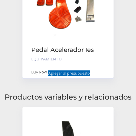
Pedal Acelerador Ies
América Completo +
EQUIPAMIENTO
pedalines Naranja
Buy Now
Agregar al presupuesto
Productos variables y relacionados