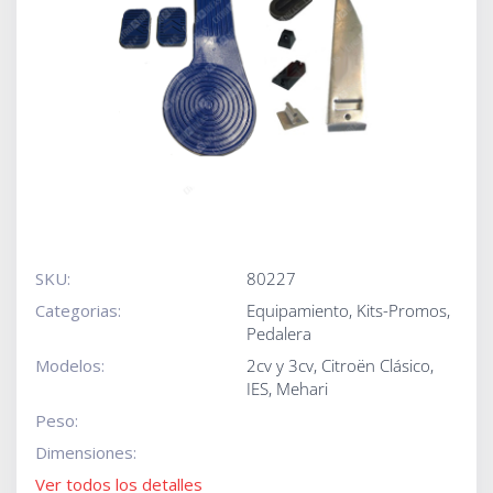
SKU:
80227
Categorias:
Equipamiento
,
Kits-Promos
,
Pedalera
Modelos:
2cv y 3cv
,
Citroën Clásico
,
IES
,
Mehari
Peso:
Dimensiones:
Ver todos los detalles