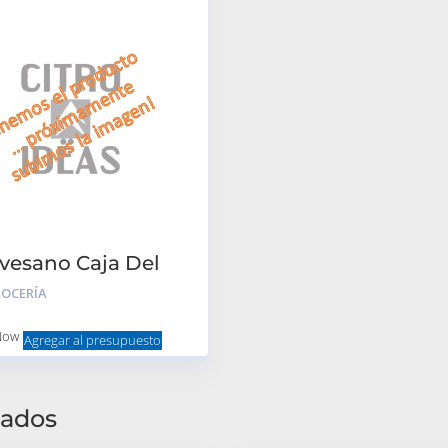
avesano Caja Del
OCERÍA
Now
Agregar al presupuesto
nados