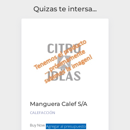
Quizas te intersa...
Manguera Calef S/A
Salida Guard
CALEFACCIÓN
Buy Now
Agregar al presupuesto