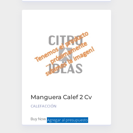
Manguera Calef 2 Cv
Fieltro Curva
CALEFACCIÓN
Buy Now
Agregar al presupuesto