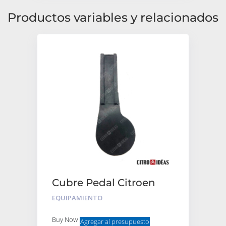
Productos variables y relacionados
Cubre Pedal Citroen
2cv Goma Negra
EQUIPAMIENTO
Terminacion Recta
Buy Now
Agregar al presupuesto