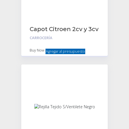
Capot Citroen 2cv y 3cv
Chapa (No Fibra)
CARROCERÍA
Buy Now
Agregar al presupuesto