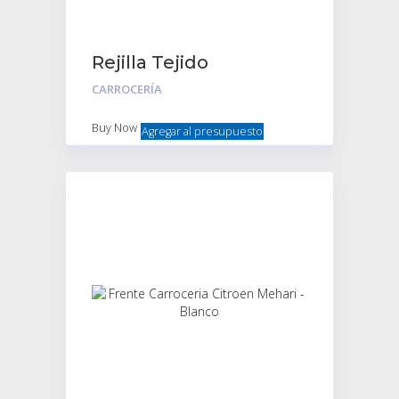
Rejilla Tejido
S/Ventilete Negro
CARROCERÍA
Buy Now
Agregar al presupuesto