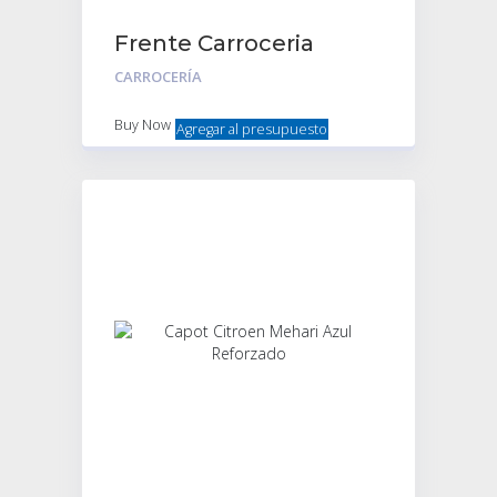
Frente Carroceria
Citroen Mehari –
CARROCERÍA
Blanco
Buy Now
Agregar al presupuesto