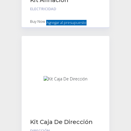
Kit Afinación
Encendido C/bujias
ELECTRICIDAD
Champion
Buy Now
Agregar al presupuesto
Kit Caja De Dirección
DIRECCIÓN