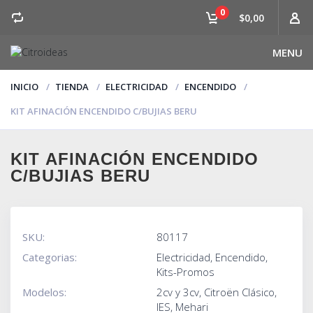
0
$0,00
MENU
INICIO
TIENDA
ELECTRICIDAD
ENCENDIDO
KIT AFINACIÓN ENCENDIDO C/BUJIAS BERU
KIT AFINACIÓN ENCENDIDO
C/BUJIAS BERU
SKU:
80117
Categorias:
Electricidad
,
Encendido
,
Kits-Promos
Modelos:
2cv y 3cv
,
Citroën Clásico
,
IES
,
Mehari