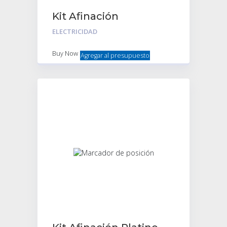
Kit Afinación
Encendido C/bujias
ELECTRICIDAD
Bosh Citroen Ami8
Buy Now
Agregar al presupuesto