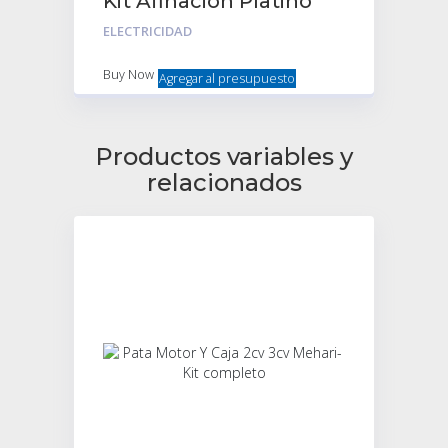
Kit Afinación Platino
Doduco C/bujias Beru
ELECTRICIDAD
Buy Now
Agregar al presupuesto
Productos variables y
relacionados