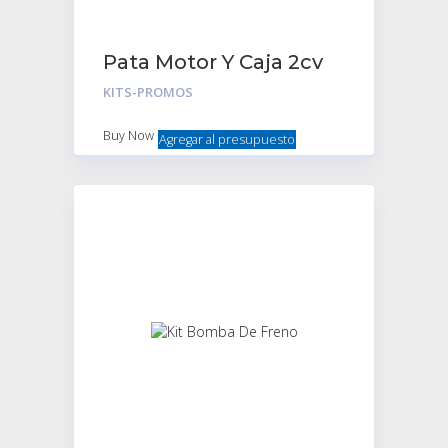
Pata Motor Y Caja 2cv
3cv Mehari- Kit
KITS-PROMOS
completo
Buy Now
Agregar al presupuesto