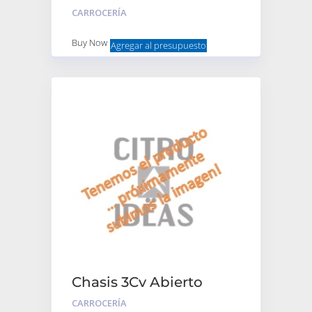
Blanco
CARROCERÍA
Buy Now
Agregar al presupuesto
Chasis 3Cv Abierto
Furgoneta M/V =>72
CARROCERÍA