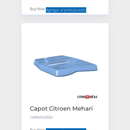
Buy Now
Agregar al presupuesto
Capot Citroen Mehari
Azul Reforzado
CARROCERÍA
Buy Now