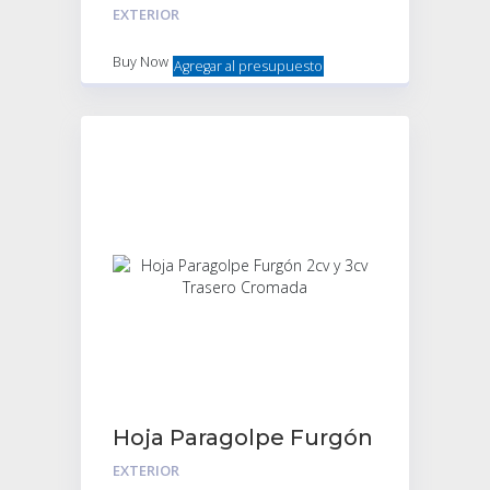
– Cromado
EXTERIOR
Buy Now
Agregar al presupuesto
Hoja Paragolpe Furgón
2cv y 3cv Trasero
EXTERIOR
Cromada