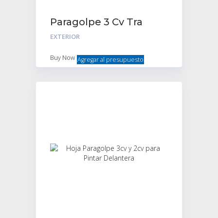
Paragolpe 3 Cv Tra
Reforma Comp,
EXTERIOR
Buy Now
Agregar al presupuesto