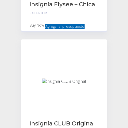
Insignia Elysee – Chica
(tablero)
EXTERIOR
Buy Now
Agregar al presupuesto
Insignia CLUB Original