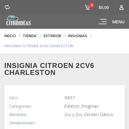
0
$0,00
MENU
INICIO
TIENDA
EXTERIOR
INSIGNIAS
INSIGNIA CITROEN 2CV6 CHARLESTON
INSIGNIA CITROEN 2CV6
CHARLESTON
SKU:
9457
Categorias:
Exterior
,
Insignias
Modelos:
2cv y 3cv
,
Citroën Clásico
Dimensiones: