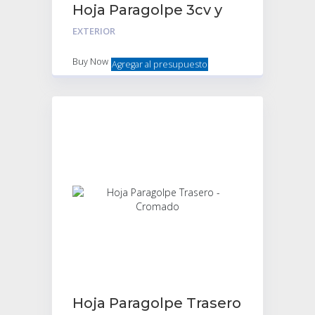
Hoja Paragolpe 3cv y
2cv para Pintar
EXTERIOR
Delantera
Buy Now
Agregar al presupuesto
Hoja Paragolpe Trasero