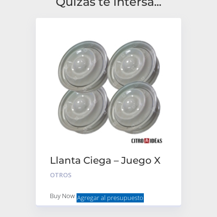
Quizas te intersa...
Llanta Ciega – Juego X
4
OTROS
Buy Now
Agregar al presupuesto