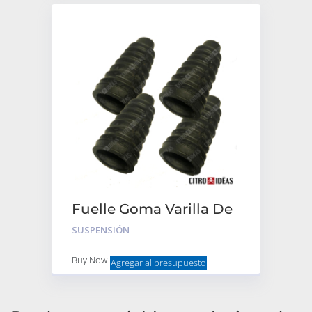
Fuelle Goma Varilla De
Suspensión – Juego x4
SUSPENSIÓN
Buy Now
Agregar al presupuesto