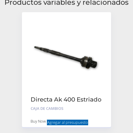
Productos variables y relacionados
Directa Ak 400 Estriado
Fino 19Dte
CAJA DE CAMBIOS
Buy Now
Agregar al presupuesto