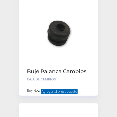
Buje Palanca Cambios
Goma Bieleta
CAJA DE CAMBIOS
Buy Now
Agregar al presupuesto