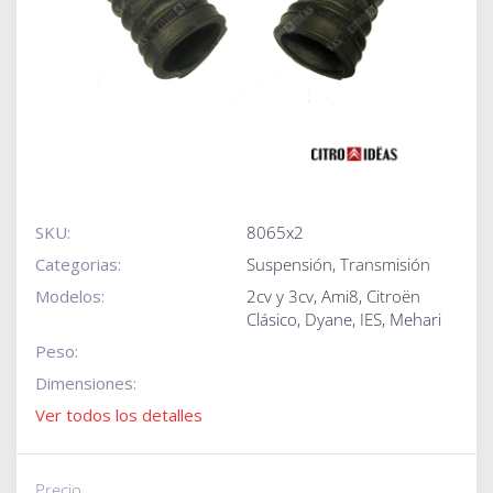
SKU:
8065x2
Categorias:
Suspensión
,
Transmisión
Modelos:
2cv y 3cv
,
Ami8
,
Citroën
Clásico
,
Dyane
,
IES
,
Mehari
Peso:
Dimensiones:
Ver todos los detalles
Precio