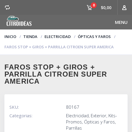
0
$0,00
MENU
INICIO
TIENDA
ELECTRICIDAD
ÓPTICAS Y FAROS
FAROS STOP + GIROS + PARRILLA CITROEN SUPER AMERICA
FAROS STOP + GIROS +
PARRILLA CITROEN SUPER
AMERICA
SKU:
80167
Categorias:
Electricidad
,
Exterior
,
Kits-
Promos
,
Ópticas y Faros
,
Parrillas