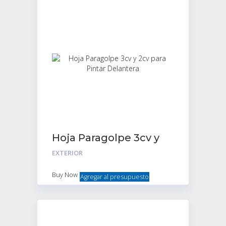
Hoja Paragolpe 3cv y
2cv para Pintar
EXTERIOR
Delantera
Buy Now
Agregar al presupuesto