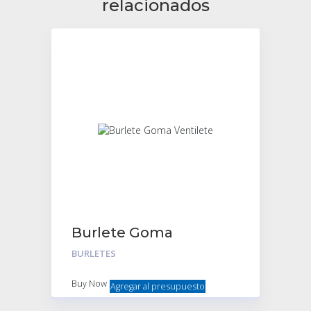
relacionados
Burlete Goma
Ventilete
BURLETES
Buy Now
Agregar al presupuesto