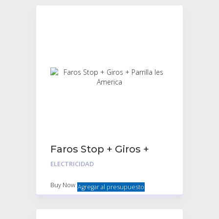
Faros Stop + Giros +
Parrilla Ies America
ELECTRICIDAD
Buy Now
Agregar al presupuesto