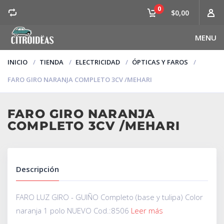
0
$0,00
MENU
INICIO
TIENDA
ELECTRICIDAD
ÓPTICAS Y FAROS
FARO GIRO NARANJA COMPLETO 3CV /MEHARI
FARO GIRO NARANJA
COMPLETO 3CV /MEHARI
Descripción
FARO LUZ GIRO - GUIÑO Completo (base y tulipa) Color
naranja 1 polo NUEVO Cod.:8506
Leer más