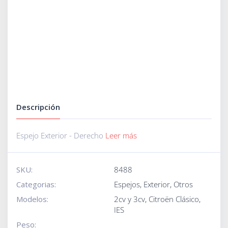
Descripción
Espejo Exterior - Derecho
Leer más
SKU:
8488
Categorias:
Espejos
,
Exterior
,
Otros
Modelos:
2cv y 3cv
,
Citroën Clásico
,
IES
Peso: