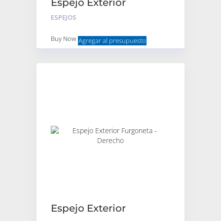
Espejo Exterior
Furgoneta – Izquierdo
ESPEJOS
Buy Now
Agregar al presupuesto
Espejo Exterior
Furgoneta – Derecho