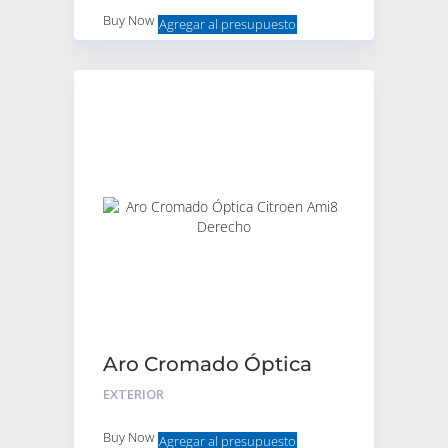
Buy Now
Agregar al presupuesto
Aro Cromado Óptica
Citroen Ami8 Derecho
EXTERIOR
Buy Now
Agregar al presupuesto