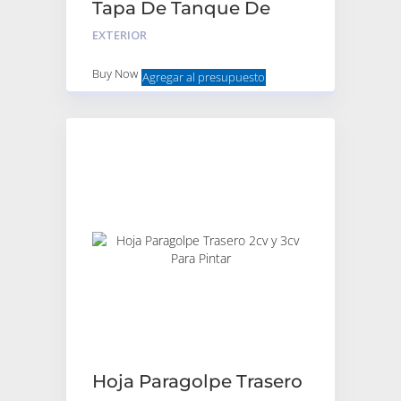
Tapa De Tanque De
Nafta 3cv / Mehari / 2cv
EXTERIOR
NEGRA c/llave
Buy Now
Agregar al presupuesto
Hoja Paragolpe Trasero