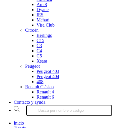
Ami8
Dyane
IES
Mehari
Visa Club
Citroën
Berlingo
C15
C3
C4
C5
Xsara
Peugeot
Peugeot 403
Peugeot 404
408
Renault Clásico
Renault 4
Renault 6
Contacto y ayuda
Products
search
Inicio