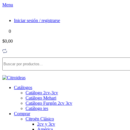
Menu
Iniciar sesión / registrarse
0
$0,00
Catálogos
Catálogo 2cv-3cv
Catálogo Mehari
Catálogo Furgón 2cv 3cv
Catálogo ies
Comprar
Citroën Clásico
2cv y 3cv
América