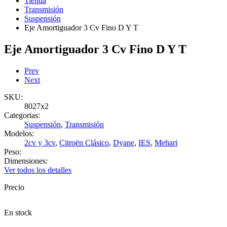
Tienda
Transmisión
Suspensión
Eje Amortiguador 3 Cv Fino D Y T
Eje Amortiguador 3 Cv Fino D Y T
Prev
Next
SKU:
8027x2
Categorias:
Suspensión
,
Transmisión
Modelos:
2cv y 3cv
,
Citroën Clásico
,
Dyane
,
IES
,
Mehari
Peso:
Dimensiones:
Ver todos los detalles
Precio
En stock