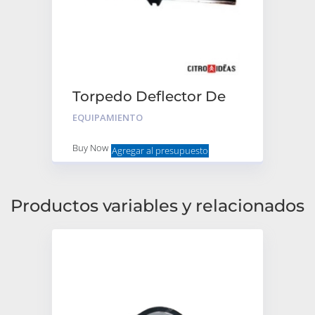
Torpedo Deflector De
Aire 3cv Reforzado
EQUIPAMIENTO
Buy Now
Agregar al presupuesto
Productos variables y relacionados