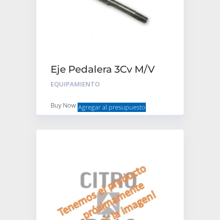
Eje Pedalera 3Cv M/V
Largo C/Esc
EQUIPAMIENTO
Buy Now
Agregar al presupuesto