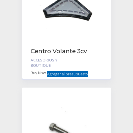
Centro Volante 3cv
Mehari Ami 8
ACCESORIOS Y
Embellecedor Gris con
BOUTIQUE
seguro
Buy Now
Agregar al presupuesto