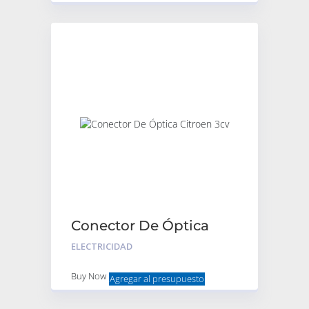
Conector De Óptica
Citroen 3cv
ELECTRICIDAD
Buy Now
Agregar al presupuesto