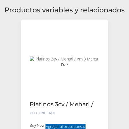
Productos variables y relacionados
Platinos 3cv / Mehari /
Ami8 Marca Dze
ELECTRICIDAD
Buy Now
Agregar al presupuesto