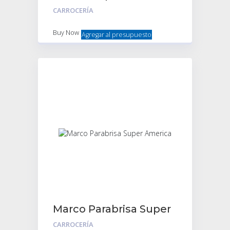
Coche Izquierdo
CARROCERÍA
Buy Now
Agregar al presupuesto
Marco Parabrisa Super
America
CARROCERÍA