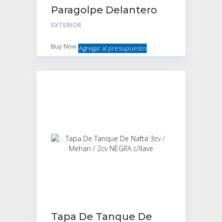
Paragolpe Delantero
2cv y 3cv – Cromado
EXTERIOR
Buy Now
Agregar al presupuesto
Tapa De Tanque De