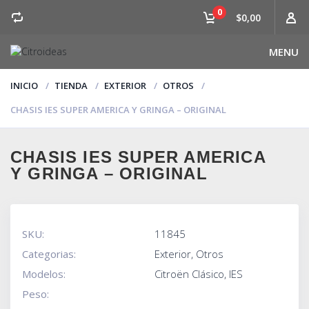
0
$0,00
MENU
INICIO
TIENDA
EXTERIOR
OTROS
CHASIS IES SUPER AMERICA Y GRINGA – ORIGINAL
CHASIS IES SUPER AMERICA
Y GRINGA – ORIGINAL
SKU:
11845
Categorias:
Exterior
,
Otros
Modelos:
Citroën Clásico
,
IES
Peso: