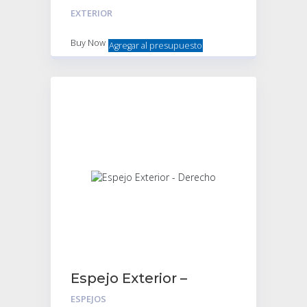
Nafta 3cv / Mehari / 2cv
EXTERIOR
NEGRA c/llave
Buy Now
Agregar al presupuesto
Espejo Exterior –
Derecho
ESPEJOS