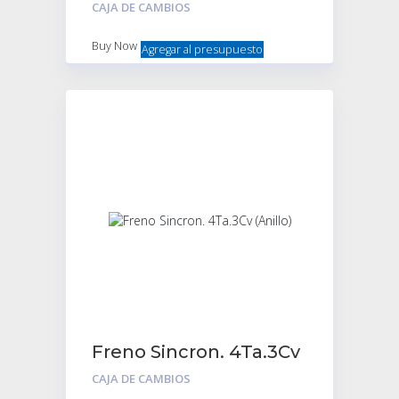
2Da.Y3Ra.(Anillo)
CAJA DE CAMBIOS
Buy Now
Agregar al presupuesto
Freno Sincron. 4Ta.3Cv
(Anillo)
CAJA DE CAMBIOS