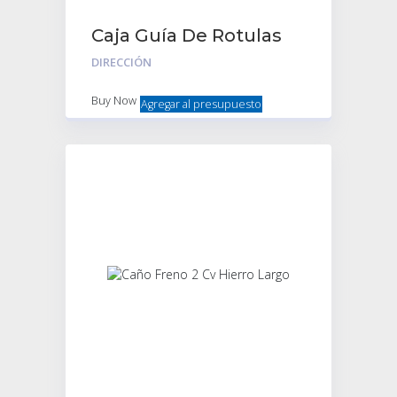
Caja Guía De Rotulas
Con Anillo de guia
DIRECCIÓN
cremallera
Buy Now
Agregar al presupuesto