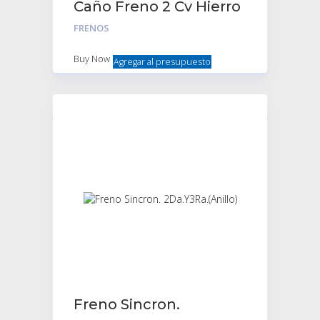
Caño Freno 2 Cv Hierro
Largo
FRENOS
Buy Now
Agregar al presupuesto
Freno Sincron.