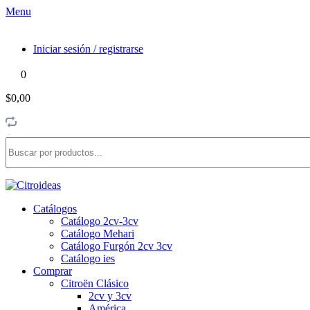
Menu
Iniciar sesión / registrarse
0
$0,00
Catálogos
Catálogo 2cv-3cv
Catálogo Mehari
Catálogo Furgón 2cv 3cv
Catálogo ies
Comprar
Citroën Clásico
2cv y 3cv
América