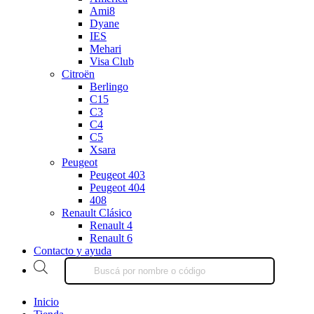
Ami8
Dyane
IES
Mehari
Visa Club
Citroën
Berlingo
C15
C3
C4
C5
Xsara
Peugeot
Peugeot 403
Peugeot 404
408
Renault Clásico
Renault 4
Renault 6
Contacto y ayuda
Products
search
Inicio