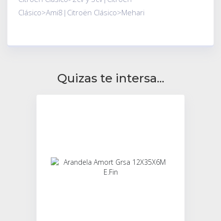
Clásico>Ami8|Citroën Clásico>Mehari
Quizas te intersa...