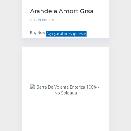
Arandela Amort Grsa
12X35X6M E.Fin
SUSPENSIÓN
Buy Now
Agregar al presupuesto