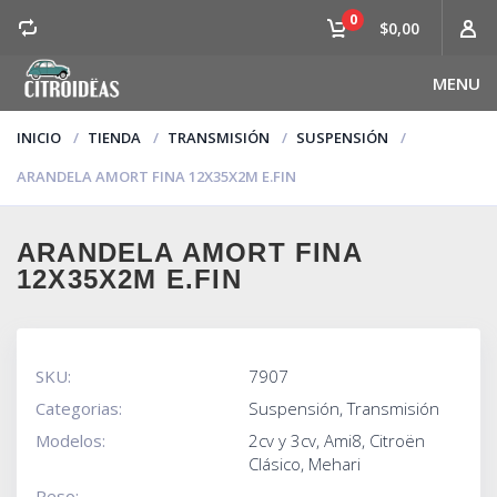
0
$0,00
MENU
INICIO
TIENDA
TRANSMISIÓN
SUSPENSIÓN
ARANDELA AMORT FINA 12X35X2M E.FIN
ARANDELA AMORT FINA
12X35X2M E.FIN
SKU:
7907
Categorias:
Suspensión
,
Transmisión
Modelos:
2cv y 3cv
,
Ami8
,
Citroën
Clásico
,
Mehari
Peso: