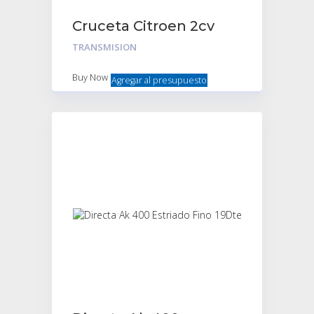
Cruceta Citroen 2cv
Con Alemite Y Seguro
TRANSMISION
Buy Now
Agregar al presupuesto