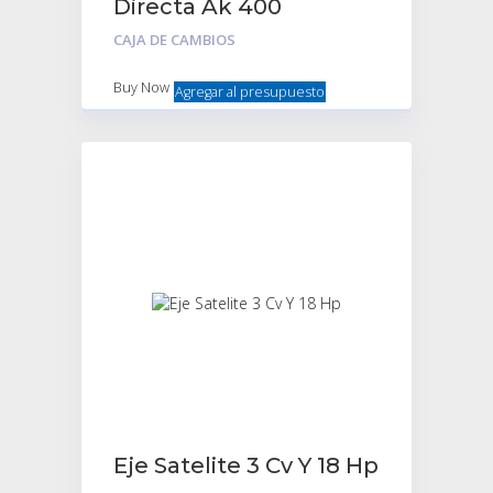
Directa Ak 400
Estriado Fino 19Dte
CAJA DE CAMBIOS
Buy Now
Agregar al presupuesto
Eje Satelite 3 Cv Y 18 Hp