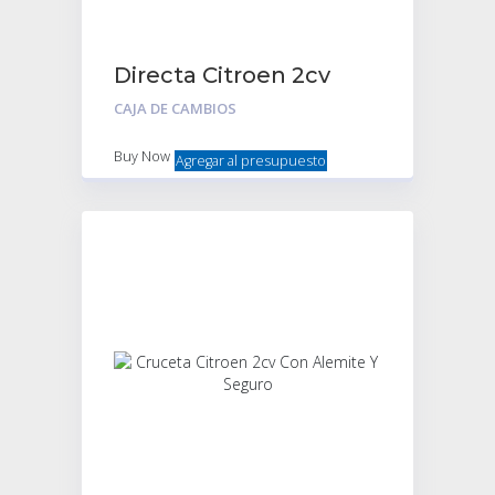
Directa Citroen 2cv
Furgoneta Original
CAJA DE CAMBIOS
Buy Now
Agregar al presupuesto