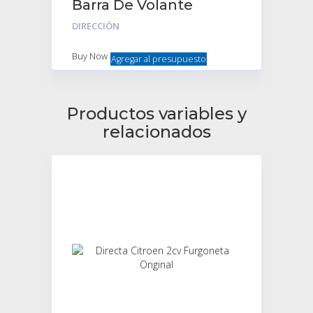
Barra De Volante
Enteriza 100% – No
DIRECCIÓN
Soldada
Buy Now
Agregar al presupuesto
Productos variables y
relacionados