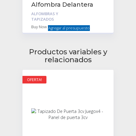
Alfombra Delantera
Citroen Mehari – Goma
ALFOMBRAS Y
Negra
TAPIZADOS
Buy Now
Agregar al presupuesto
Productos variables y
relacionados
OFERTA!