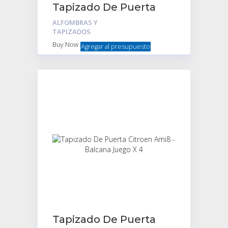
Tapizado De Puerta
con bolsillo y bagueta
ALFOMBRAS Y
+ 32 Broches
TAPIZADOS
Buy Now
Agregar al presupuesto
Tapizado De Puerta