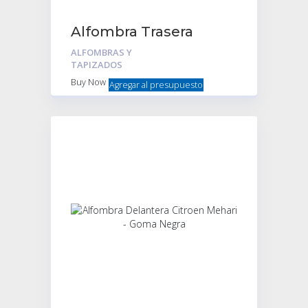
Alfombra Trasera
Citroen Ami8 Negra
ALFOMBRAS Y
TAPIZADOS
Buy Now
Agregar al presupuesto