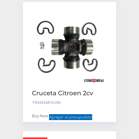
Cruceta Citroen 2cv
Con Alemite Y Seguro
TRANSMISION
Buy Now
Agregar al presupuesto