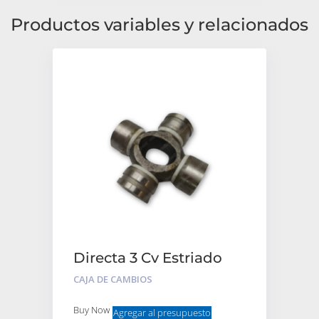
Productos variables y relacionados
Directa 3 Cv Estriado
Grueso 19Dte
CAJA DE CAMBIOS
Buy Now
Agregar al presupuesto