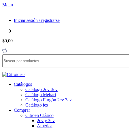
Menu
Iniciar sesión / registrarse
0
$0,00
Catálogos
Catálogo 2cv-3cv
Catálogo Mehari
Catálogo Furgón 2cv 3cv
Catálogo ies
Comprar
Citroën Clásico
2cv y 3cv
América