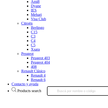
Ami8
Dyane
IES
Mehari
Visa Club
Citroën
Berlingo
C15
C3
C4
C5
Xsara
Peugeot
Peugeot 403
Peugeot 404
408
Renault Clásico
Renault 4
Renault 6
Contacto y ayuda
Products search